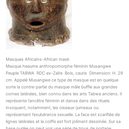
Masques Africains-African mask
Masque heaume anthropomorphe féminin Musangwe 
Peuple TABWA  RDC ex-Zaïre  Bois, cauris  Dimension: H. 29
cm. Appelé Musangwe ce type de masque est en quelque
sorte la contre-partie du masque mâle buffle aux grandes
cornes latérales, bien connu dans les arts Tabwa anciens. Il
représente l’ancêtre féminin et danse dans des rituels
invoquant, notamment, les oiseaux-jumeaux ou
représentant l’exubérance sexuelle. La face est scarifiée de
lignes latérales et la coiffe est fort joliment dessinée. Sur sa
base ourlée on peut voir une série de trous de portage