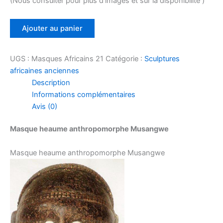
(Nous consulter pour plus d’images et sur la disponibilité )
quantité
Ajouter au panier
de
Masque
heaume
UGS :
Masques Africains 21
Catégorie :
Sculptures
anthropomorphe
africaines anciennes​
Musangwe
Description
Informations complémentaires
Avis (0)
Masque heaume anthropomorphe Musangwe
Masque heaume anthropomorphe Musangwe