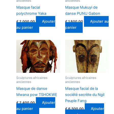
anciennes​
anciennes​
Masque facial
Masque Mukuyi de
polychrome Yaka
danse PUNU Gabon
Ajouter
Ajouter au
€
2.000.00
€
1.800.00
au panier
panier
Sculptures africaines
Sculptures africaines
anciennes​
anciennes​
Masque de danse
Masque facial de la
Mwana pow TSHOKWE
société secrète du Ngil
Peuple Fang
Ajouter
€
2.400.00
au panier
Ajouter
€
6.500.00