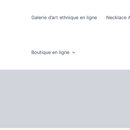
Aller
au
Galerie d’art ethnique en ligne
Necklace A
contenu
Boutique en ligne