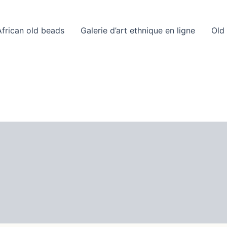
frican old beads
Galerie d’art ethnique en ligne
Old